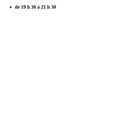
de 19 h 30 à 21 h 30