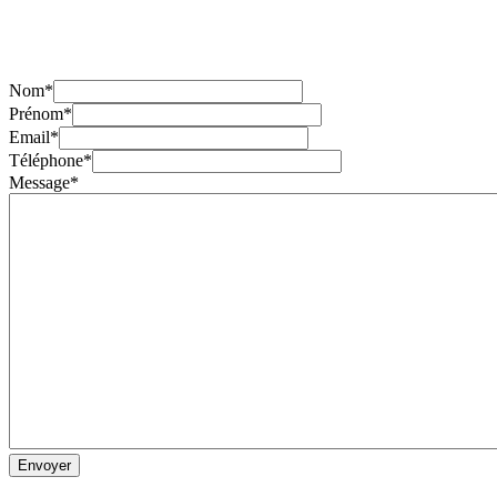
Nom*
Prénom*
Email*
Téléphone*
Message*