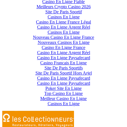
Casino En Ligne Fiable
Meilleurs Crypto Casino 2026
Site De Paris Sportif
Casinos En Ligne
Casino En Ligne France Légal
Casino En Ligne Argent Réel
Casinos En Ligne
Nouveau Casino En Ligne France
Nouveaux Casinos En Ligne
Casino En Ligne France
Casino En Ligne Argent Réel
Casino En Ligne Paysafecard
Casino Francais En Ligne
Site De Paris Sportifs
Site De Paris Sportif Hors Arjel
Casino En Ligne Paysafecard
Casino En Ligne Paysafecard
Poker Site En Ligne
Top Casino En Ligne
Meilleur Casino En Ligne
Casinos En Ligne