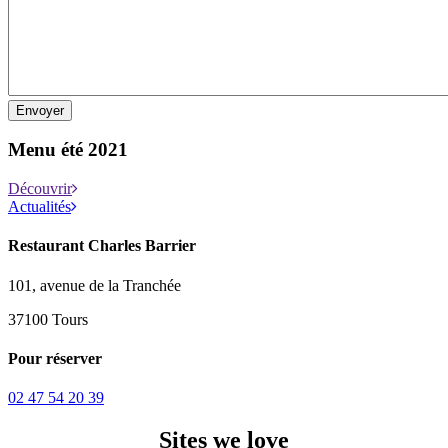
Menu été 2021
Découvrir
Actualités
Restaurant Charles Barrier
101, avenue de la Tranchée
37100 Tours
Pour réserver
02 47 54 20 39
Sites we love