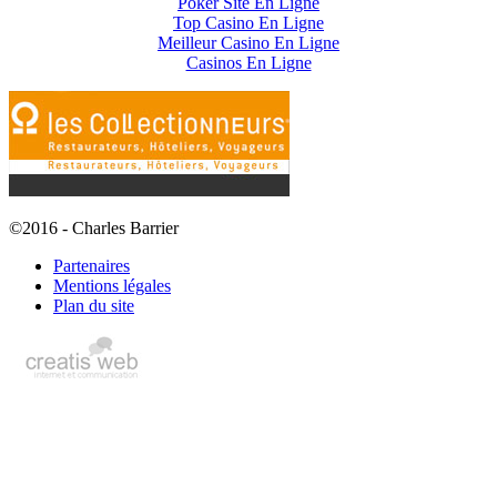
Poker Site En Ligne
Top Casino En Ligne
Meilleur Casino En Ligne
Casinos En Ligne
©2016 - Charles Barrier
Partenaires
Mentions légales
Plan du site