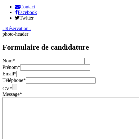
Contact
Facebook
Twitter
- Réservation -
photo-header
Formulaire de candidature
Nom*
Prénom*
Email*
Téléphone*
CV*
Message*