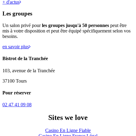
+ d'actus
Les groupes
Un salon privé pour
les groupes jusqu'à 50 personnes
peut être
mis à votre disposition et peut être équipé spécifiquement selon vos
besoins.
en savoir plus
Bistrot de la Tranchée
103, avenue de la Tranchée
37100 Tours
Pour réserver
02 47 41 09 08
Sites we love
Casino En Ligne Fiable
Casino En Ligne France Légal