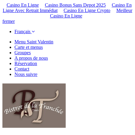
Casino En Ligne
Casino Bonus Sans Depot 2025
Casino En
Ligne Avec Retrait Immédiat
Casino En Ligne Crypto
Meilleur
Casino En Ligne
fermer
Français
Menu Saint Valentin
Carte et menus
Groupes
A propos de nous
Réservation
Contact
Nous suivre