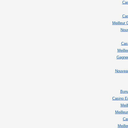
Cas
Cas
Meilleur
Nou
Casi
Meille
Gagner
Nouveau
Bonu
Casino E
Meil
Meilleu
Ca
Meill